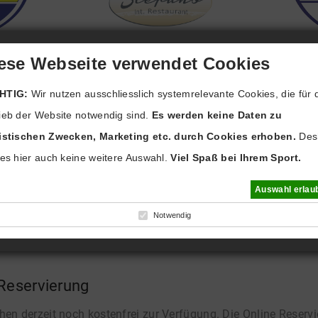
ese Webseite verwendet Cookies
HTIG:
Wir nutzen ausschliesslich systemrelevante Cookies, die für 
 Abonnement - Buchungsmöglichkeiten
ieb der Website notwendig sind.
Es werden keine Daten zu
ten der GSC Tennishalle
tistischen Zwecken, Marketing etc. durch Cookies erhoben.
Des
 es hier auch keine weitere Auswahl.
Viel Spaß bei Ihrem Sport.
ent: Der Abonnent mietet für die Saison (1.10. bis 30.4.) e
Auswahl erlau
e Anmeldung im Online-Buchungssystem ist
[...]
Notwendig
 Reservierung
hen derzeit noch kostenfrei zur Verfügung. Die Online Reserv