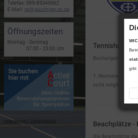
Telefax: 089-89340662
E-Mail:
gs@gautinger-sc.de
Di
Öffnungszeiten
WIC
Montag - Sonntag
Tennishalle -
07:00 - 23:00 Uhr
Betr
Buchungsmöglichkei
sta
gibt
1. Normales Abonnem
nicht möglich. Ein
Impressum / Datenschutz
Beachplätze -
Die Beachplätze ste