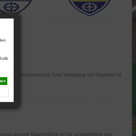
den
halb
ine feste Wochenstunde. Eine Verlegung von Stunden ist
ben
ierung unserer Beachplätze ist für angemeldete und